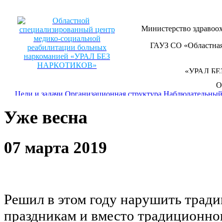
Министерство здравоох
ГАУЗ СО «Областная
«УРАЛ Б
О
+7 (343) 358-11
Цели и задачи
Организационная структура
Наблюдательный
Уже весна
Реабилитационный центр
Виды медицинской помощи
Исто
П
07 марта 2019
Новости
Наша газета
Фотоальбомы
Видеоматериалы
Перел
Решил в этом году нарушить трад
праздникам и вместо традиционног