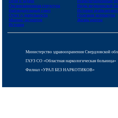
Цели и задачи
Реабилитационный це
Организационная структура
Виды медицинской п
Наблюдательный совет
Истории реабилитант
Отчет о деятельности
Полезная литература
Мнение экспертов
Жизнь центра
История
Министерство здравоохранения Свердловской обл
ГАУЗ СО «Областная наркологическая больница»
Филиал «УРАЛ БЕЗ НАРКОТИКОВ»