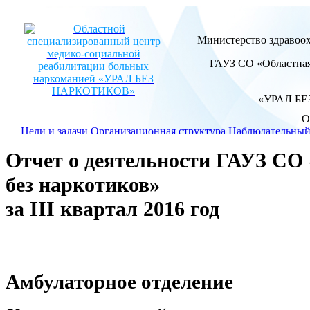
Министерство здравоох
ГАУЗ СО «Областная
«УРАЛ Б
О
+7 (343) 358-11
Цели и задачи
Организационная структура
Наблюдательный
Отчет о деятельности ГАУЗ 
Реабилитационный центр
Виды медицинской помощи
Исто
П
без наркотиков»
за III квартал 2016 год
Новости
Наша газета
Фотоальбомы
Видеоматериалы
Перел
Амбулаторное отделение