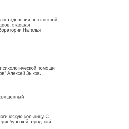
олог отделения неотложной
аров, старшая
аборатории Наталья
 психологической помощи
ов” Алексей Зыков.
освященный
огическую больницу. С
еринбургской городской