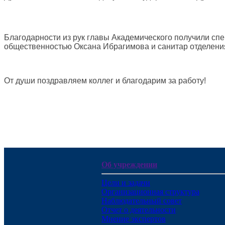
Благодарности из рук главы Академического получили спе
общественностью Оксана Ибрагимова и санитар отделени
От души поздравляем коллег и благодарим за работу!
Об учреждении
Цели и задачи
Организационная структура
Наблюдательный совет
Отчет о деятельности
Мнение экспертов