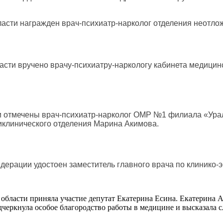
сти награжден врач-психиатр-нарколог отделения неотло
сти вручено врачу-психиатру-наркологу кабинета медицин
 отмечены врач-психиатр-нарколог ОМР №1 филиала «Урал
иклинического отделения Марина Акимова.
ерации удостоен заместитель главного врача по клинико-э
области приняла участие депутат Екатерина Есина. Екатерина А
черкнула особое благородство работы в медицине и высказала с