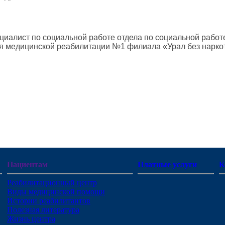
циалист по социальной работе отдела по социальной работе
я медицинской реабилитации №1 филиала «Урал без наркот
Пациентам
Платные услуги
К
Реабилитационный центр
Виды медицинской помощи
Истории реабилитантов
Полезная литература
Жизнь центра