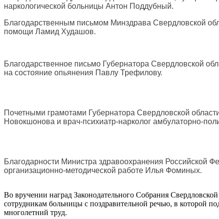
наркологической больницы Антон Поддубный.
Благодарственным письмом Минздрава Свердловской обла
помощи Ламид Худашов.
Благодарственное письмо Губернатора Свердловской обла
на состояние опьянения Павлу Трефилову.
Почетными грамотами Губернатора Свердловской области
Новокшонова и врач-психиатр-нарколог амбулаторно-пол
Благодарности Министра здравоохранения Российской Фед
организационно-методической работе Илья Фоминых.
Во вручении наград Законодательного Собрания Свердловской 
сотрудникам больницы с поздравительной речью, в которой под
многолетний труд.