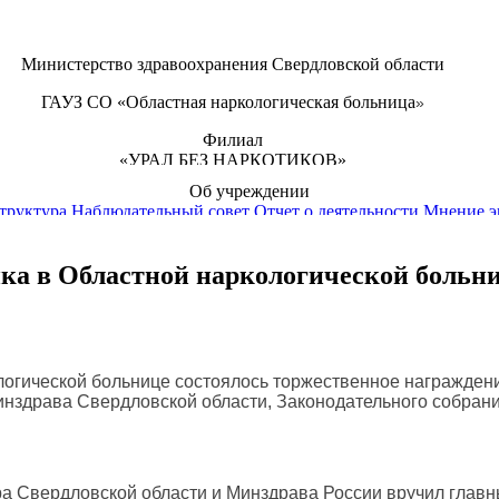
Министерство здравоохранения Свердловской области
ГАУЗ СО «Областная наркологическая больница
»
Филиал
«УРАЛ БЕЗ НАРКОТИКОВ»
Об учреждении
+7 (343) 358-11-91
onb-public@mis66.ru
труктура
Наблюдательный совет
Отчет о деятельности
Мнение э
Пациентам
едицинской помощи
Истории реабилитантов
Полезная литерату
ка в Областной наркологической больн
Платные услуги
Контакты
Пресс-центр
мы
Видеоматериалы
Переломка
логической больнице состоялось торжественное награжден
здрава Свердловской области, Законодательного собрани
а Свердловской области и Минздрава России вручил главн