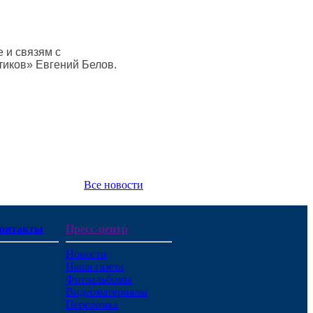
 и связям с
иков» Евгений Белов.
Все новости
онтакты
Пресс-центр
Новости
Наша газета
Фотоальбомы
Видеоматериалы
Переломка