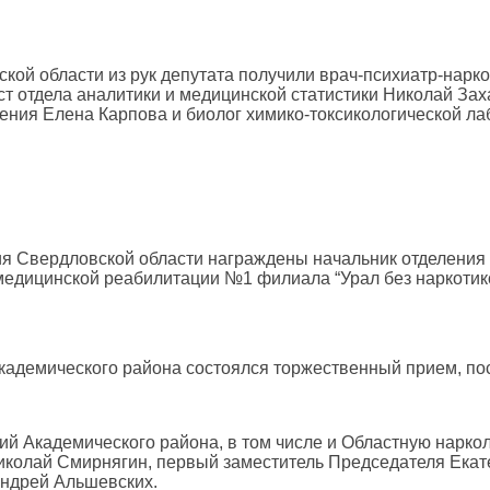
ой области из рук депутата получили врач-психиатр-нарк
т отдела аналитики и медицинской статистики Николай Зах
ения Елена Карпова и биолог химико-токсикологической л
я Свердловской области награждены начальник отделения
 медицинской реабилитации №1 филиала “Урал без наркотик
Академического района состоялся торжественный прием, п
й Академического района, в том числе и Областную наркол
иколай Смирнягин, первый заместитель Председателя Екат
Андрей Альшевских.